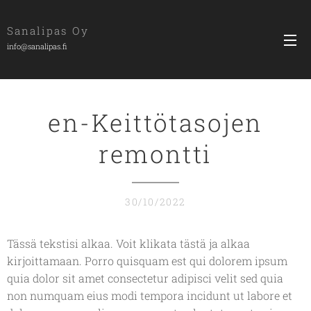
Sanalipas Oy
info@sanalipas.fi
en-Keittötasojen
remontti
30/10/2022
Tässä tekstisi alkaa. Voit klikata tästä ja alkaa
kirjoittamaan. Porro quisquam est qui dolorem ipsum
quia dolor sit amet consectetur adipisci velit sed quia
non numquam eius modi tempora incidunt ut labore et