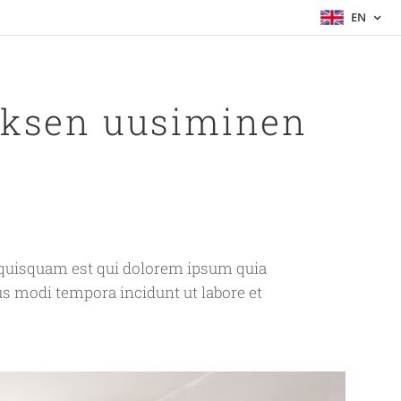
EN
uksen uusiminen
ro quisquam est qui dolorem ipsum quia
us modi tempora incidunt ut labore et