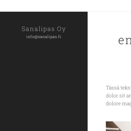
Sanalipas Oy
e
info@sanalipas.fi
Tässä teks
dolor sit 
dolore ma