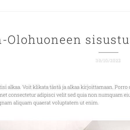
n-Olohuoneen sisust
30/10/2022
tisi alkaa. Voit klikata tästä ja alkaa kirjoittamaan. Por
amet consectetur adipisci velit sed quia non numquam ei
gnam aliquam quaerat voluptatem ut enim.